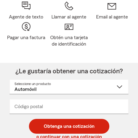
Agente de texto
Llamar al agente
Email al agente
Pagar una factura
Obtén una tarjeta
de identificación
¿Le gustaría obtener una cotización?
Seleccione un producto
Seleccione
un
nombre
de
producto
del
Código postal
Ingresa
Ingresa
_____
menú
un
un
desplegable
código
código
postal
postal
Obtenga una cotización
de
de
5
5
o continuar con una cotización