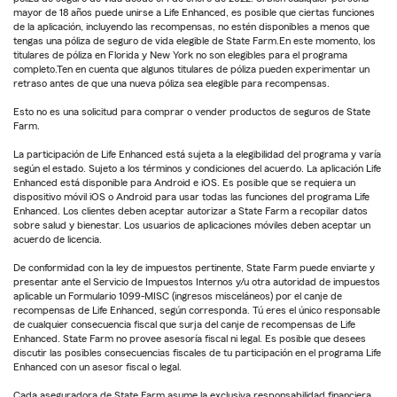
mayor de 18 años puede unirse a Life Enhanced, es posible que ciertas funciones
de la aplicación, incluyendo las recompensas, no estén disponibles a menos que
tengas una póliza de seguro de vida elegible de State Farm.En este momento, los
titulares de póliza en Florida y New York no son elegibles para el programa
completo.Ten en cuenta que algunos titulares de póliza pueden experimentar un
retraso antes de que una nueva póliza sea elegible para recompensas.
Esto no es una solicitud para comprar o vender productos de seguros de State
Farm.
La participación de Life Enhanced está sujeta a la elegibilidad del programa y varía
según el estado. Sujeto a los términos y condiciones del acuerdo. La aplicación Life
Enhanced está disponible para Android e iOS. Es posible que se requiera un
dispositivo móvil iOS o Android para usar todas las funciones del programa Life
Enhanced. Los clientes deben aceptar autorizar a State Farm a recopilar datos
sobre salud y bienestar. Los usuarios de aplicaciones móviles deben aceptar un
acuerdo de licencia.
De conformidad con la ley de impuestos pertinente, State Farm puede enviarte y
presentar ante el Servicio de Impuestos Internos y/u otra autoridad de impuestos
aplicable un Formulario 1099-MISC (ingresos misceláneos) por el canje de
recompensas de Life Enhanced, según corresponda. Tú eres el único responsable
de cualquier consecuencia fiscal que surja del canje de recompensas de Life
Enhanced. State Farm no provee asesoría fiscal ni legal. Es posible que desees
discutir las posibles consecuencias fiscales de tu participación en el programa Life
Enhanced con un asesor fiscal o legal.
Cada aseguradora de State Farm asume la exclusiva responsabilidad financiera