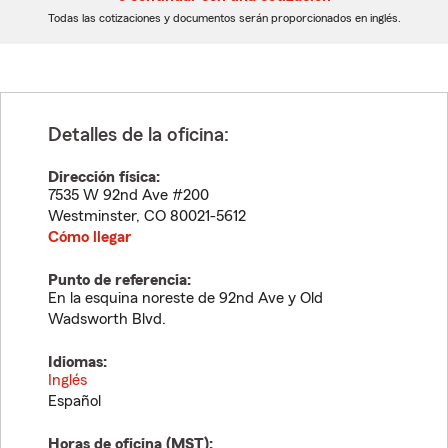
dígitos
dígitos
Todas las cotizaciones y documentos serán proporcionados en inglés.
Detalles de la oficina:
Dirección física:
7535 W 92nd Ave #200
Westminster
,
CO
80021-5612
Cómo llegar
Punto de referencia:
En la esquina noreste de 92nd Ave y Old
Wadsworth Blvd.
Idiomas:
Inglés
Español
Horas de oficina (
MST
):