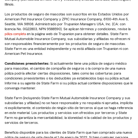
Illinois.
Los productos de seguro de mascotas son suscritos en los Estados Unidos por
American Pet Insurance Company y ZPIC Insurance Company, 6100-4th Ave S,
Seattle, WA 98108. Administrado por Trupanion Managers USA, Inc. (CA: con
licencia No. 0G22803, NPN 9588590). Se aplican términos y condiciones, revise la
póliza completa
en la página web de Trupanion para obtener detalles. State Farm
Mutual Automobile Insurance Company, sus subsidiarias y afiliadas no ofrecen ni
son responsables financieramente por los productos de seguro de mascotas.
State Farm es una entidad independiente y no está afiliada con Trupanion ni con
American Pet Insurance.
Condiciones preexistentes:
Si actualmente tiene una póliza de seguro médico
para mascotas, el cambio de compañía de seguros o la compra de una nueva
póliza podría afectar ciertas disposiciones, tales como las coberturas para
condiciones preexistentes o los deducibles ya establecidos bajo su póliza actual.
Informe a su agente de State Farm si su póliza actual contiene disposiciones que le
convenga mantener.
State Farm (incluyendo State Farm Mutual Automobile Insurance Company y sus
subsidiarias y afiliadas) no se hace responsable y no respalda ni aprueba, implícita
ni explícitamente, el contenido de ningún sitio de terceros al que se haga referencia
en este material. Los productos y servicios son ofrecidos por terceros y State
Farm no garantiza la mercantabilidad, la idoneidad ni la calidad de los productos y
servicios de terceros.
Beneficio disponible para los clientes de State Farm que han comprado una nueva
póliza de seguro de vida desde el 1 de enero de 2022. Si bien cualquier persona