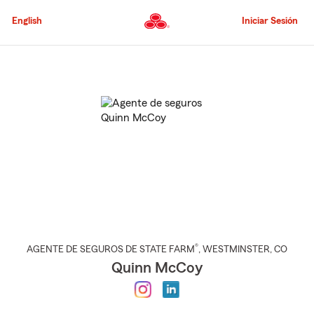
Pasar
al
English
Iniciar Sesión
contenido
principal
Comienzo
del
contenido
principal
®
AGENTE DE SEGUROS DE STATE FARM
,
WESTMINSTER
, CO
Quinn McCoy